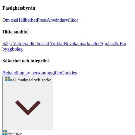
Fastighetsbyrån
Om oss
Hållbarhet
Press
Användarvillkor
Hitta snabbt
Sälja
Värdera din bostad
Artiklar
Bevaka marknaden
Språkstöd
För
byggbolag
Säkerhet och integritet
Behandling av personuppgifter
Cookies
Välj marknad och språk
Sverige