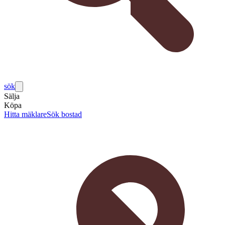
sök
Sälja
Köpa
Hitta mäklare
Sök bostad