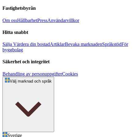
Fastighetsbyrån
Om oss
Hållbarhet
Press
Användarvillkor
Hitta snabbt
Sälja
Värdera din bostad
Artiklar
Bevaka marknaden
Språkstöd
För
byggbolag
Säkerhet och integritet
Behandling av personuppgifter
Cookies
Välj marknad och språk
Sverige