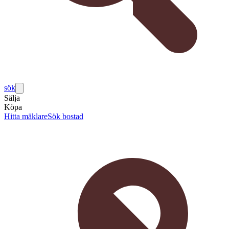
sök
Sälja
Köpa
Hitta mäklare
Sök bostad