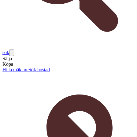
sök
Sälja
Köpa
Hitta mäklare
Sök bostad