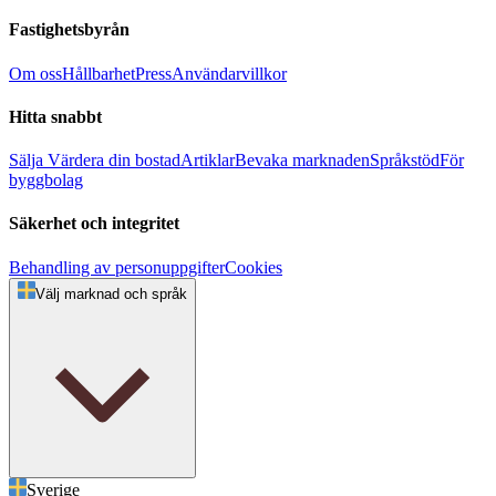
Fastighetsbyrån
Om oss
Hållbarhet
Press
Användarvillkor
Hitta snabbt
Sälja
Värdera din bostad
Artiklar
Bevaka marknaden
Språkstöd
För
byggbolag
Säkerhet och integritet
Behandling av personuppgifter
Cookies
Välj marknad och språk
Sverige