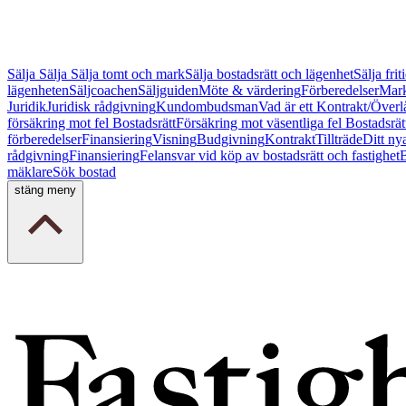
Sälja
Sälja
Sälja tomt och mark
Sälja bostadsrätt och lägenhet
Sälja fri
lägenheten
Säljcoachen
Säljguiden
Möte & värdering
Förberedelser
Mark
Juridik
Juridisk rådgivning
Kundombudsman
Vad är ett Kontrakt/Överl
försäkring mot fel Bostadsrätt
Försäkring mot väsentliga fel Bostadsrät
förberedelser
Finansiering
Visning
Budgivning
Kontrakt
Tillträde
Ditt ny
rådgivning
Finansiering
Felansvar vid köp av bostadsrätt och fastighet
B
mäklare
Sök bostad
stäng meny