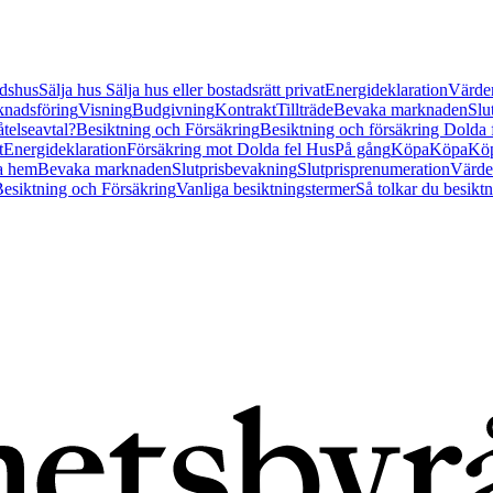
tidshus
Sälja hus
Sälja hus eller bostadsrätt privat
Energideklaration
Värder
nadsföring
Visning
Budgivning
Kontrakt
Tillträde
Bevaka marknaden
Slu
åtelseavtal?
Besiktning och Försäkring
Besiktning och försäkring Dolda
t
Energideklaration
Försäkring mot Dolda fel Hus
På gång
Köpa
Köpa
Köp
a hem
Bevaka marknaden
Slutprisbevakning
Slutprisprenumeration
Värde
esiktning och Försäkring
Vanliga besiktningstermer
Så tolkar du besikt