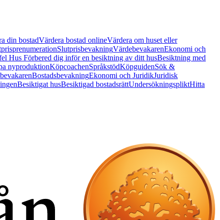
a din bostad
Värdera bostad online
Värdera om huset eller
tprisprenumeration
Slutprisbevakning
Värdebevakaren
Ekonomi och
 fel Hus
Förbered dig inför en besiktning av ditt hus
Besiktning med
a nyproduktion
Köpcoachen
Språkstöd
Köpguiden
Sök &
bevakaren
Bostadsbevakning
Ekonomi och Juridik
Juridisk
ningen
Besiktigat hus
Besiktigad bostadsrätt
Undersökningsplikt
Hitta