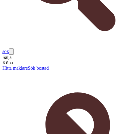
sök
Sälja
Köpa
Hitta mäklare
Sök bostad