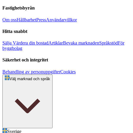
Fastighetsbyrån
Om oss
Hållbarhet
Press
Användarvillkor
Hitta snabbt
Sälja
Värdera din bostad
Artiklar
Bevaka marknaden
Språkstöd
För
byggbolag
Säkerhet och integritet
Behandling av personuppgifter
Cookies
Välj marknad och språk
Sverige