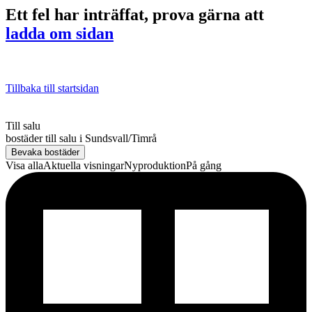
Ett fel har inträffat, prova gärna att
ladda om sidan
Tillbaka till startsidan
Till salu
bostäder till salu
i
Sundsvall/Timrå
Bevaka bostäder
Visa alla
Aktuella visningar
Nyproduktion
På gång