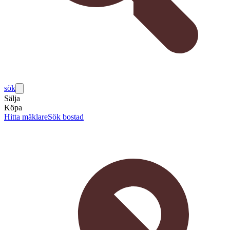
sök
Sälja
Köpa
Hitta mäklare
Sök bostad