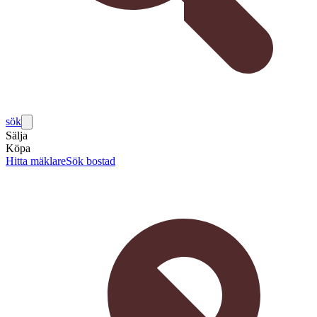
sök
Sälja
Köpa
Hitta mäklare
Sök bostad