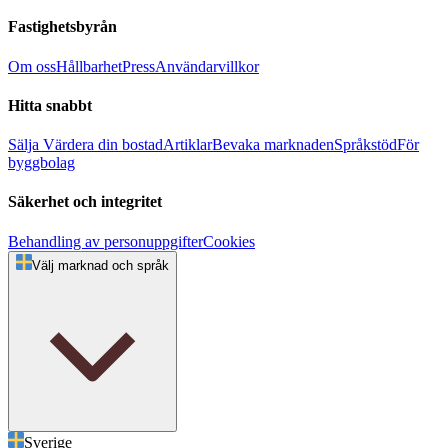
Fastighetsbyrån
Om oss
Hållbarhet
Press
Användarvillkor
Hitta snabbt
Sälja
Värdera din bostad
Artiklar
Bevaka marknaden
Språkstöd
För
byggbolag
Säkerhet och integritet
Behandling av personuppgifter
Cookies
Välj marknad och språk
Sverige