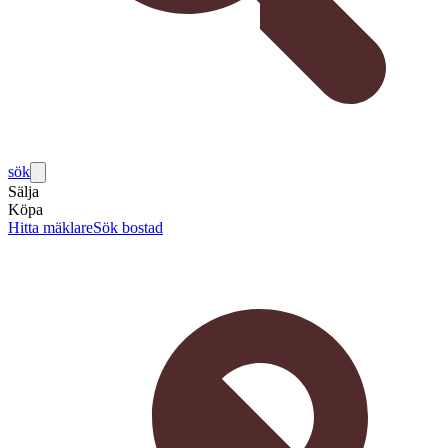
sök
Sälja
Köpa
Hitta mäklare
Sök bostad