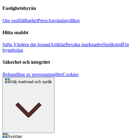
Fastighetsbyrån
Om oss
Hållbarhet
Press
Användarvillkor
Hitta snabbt
Sälja
Värdera din bostad
Artiklar
Bevaka marknaden
Språkstöd
För
byggbolag
Säkerhet och integritet
Behandling av personuppgifter
Cookies
Välj marknad och språk
Sverige