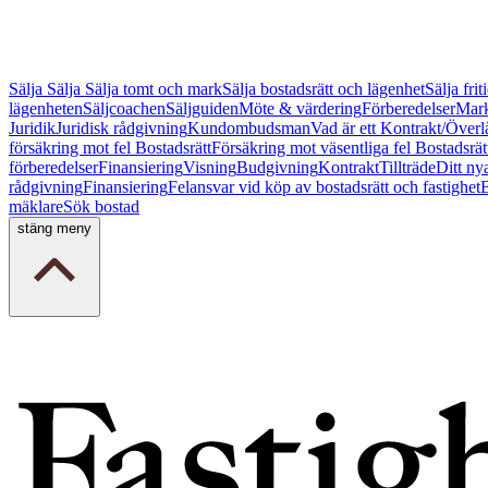
Sälja
Sälja
Sälja tomt och mark
Sälja bostadsrätt och lägenhet
Sälja fri
lägenheten
Säljcoachen
Säljguiden
Möte & värdering
Förberedelser
Mark
Juridik
Juridisk rådgivning
Kundombudsman
Vad är ett Kontrakt/Överl
försäkring mot fel Bostadsrätt
Försäkring mot väsentliga fel Bostadsrät
förberedelser
Finansiering
Visning
Budgivning
Kontrakt
Tillträde
Ditt ny
rådgivning
Finansiering
Felansvar vid köp av bostadsrätt och fastighet
B
mäklare
Sök bostad
stäng meny