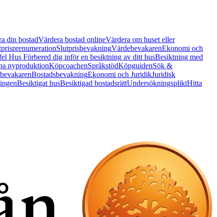
a din bostad
Värdera bostad online
Värdera om huset eller
tprisprenumeration
Slutprisbevakning
Värdebevakaren
Ekonomi och
 fel Hus
Förbered dig inför en besiktning av ditt hus
Besiktning med
a nyproduktion
Köpcoachen
Språkstöd
Köpguiden
Sök &
bevakaren
Bostadsbevakning
Ekonomi och Juridik
Juridisk
ningen
Besiktigat hus
Besiktigad bostadsrätt
Undersökningsplikt
Hitta