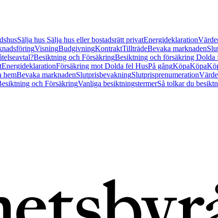
tidshus
Sälja hus
Sälja hus eller bostadsrätt privat
Energideklaration
Värder
nadsföring
Visning
Budgivning
Kontrakt
Tillträde
Bevaka marknaden
Slu
åtelseavtal?
Besiktning och Försäkring
Besiktning och försäkring Dolda
t
Energideklaration
Försäkring mot Dolda fel Hus
På gång
Köpa
Köpa
Köp
a hem
Bevaka marknaden
Slutprisbevakning
Slutprisprenumeration
Värde
esiktning och Försäkring
Vanliga besiktningstermer
Så tolkar du besikt