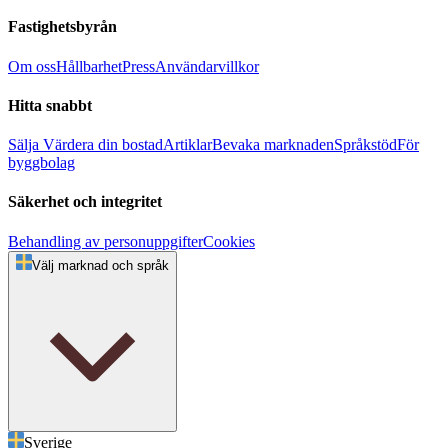
Fastighetsbyrån
Om oss
Hållbarhet
Press
Användarvillkor
Hitta snabbt
Sälja
Värdera din bostad
Artiklar
Bevaka marknaden
Språkstöd
För
byggbolag
Säkerhet och integritet
Behandling av personuppgifter
Cookies
Välj marknad och språk
Sverige