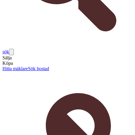
sök
Sälja
Köpa
Hitta mäklare
Sök bostad