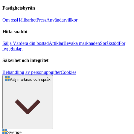
Fastighetsbyrån
Om oss
Hållbarhet
Press
Användarvillkor
Hitta snabbt
Sälja
Värdera din bostad
Artiklar
Bevaka marknaden
Språkstöd
För
byggbolag
Säkerhet och integritet
Behandling av personuppgifter
Cookies
Välj marknad och språk
Sverige