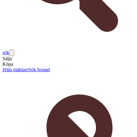
sök
Sälja
Köpa
Hitta mäklare
Sök bostad