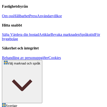
Fastighetsbyrån
Om oss
Hållbarhet
Press
Användarvillkor
Hitta snabbt
Sälja
Värdera din bostad
Artiklar
Bevaka marknaden
Språkstöd
För
byggbolag
Säkerhet och integritet
Behandling av personuppgifter
Cookies
Välj marknad och språk
Sverige