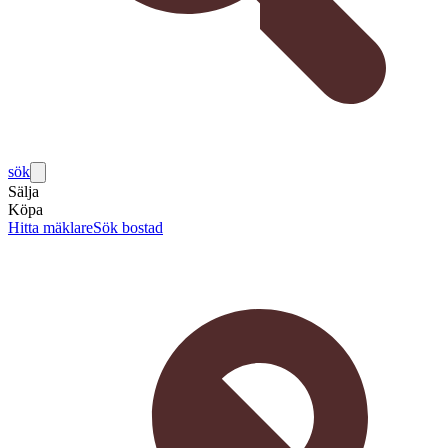
sök
Sälja
Köpa
Hitta mäklare
Sök bostad