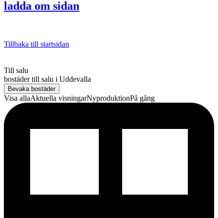
ladda om sidan
Tillbaka till startsidan
Till salu
bostäder till salu
i
Uddevalla
Bevaka bostäder
Visa alla
Aktuella visningar
Nyproduktion
På gång