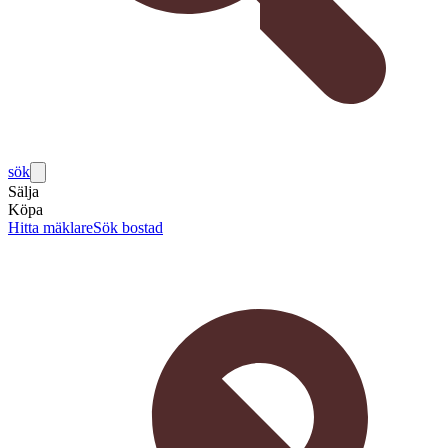
sök
Sälja
Köpa
Hitta mäklare
Sök bostad