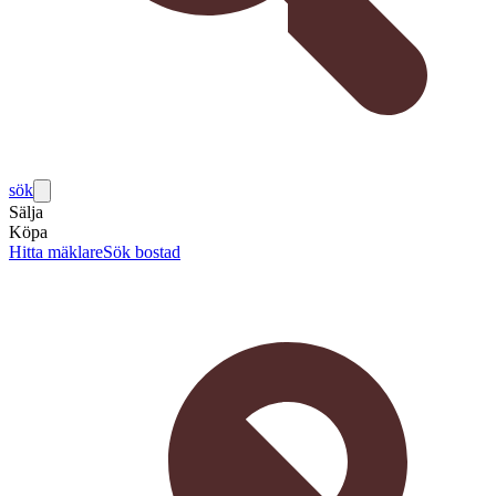
sök
Sälja
Köpa
Hitta mäklare
Sök bostad