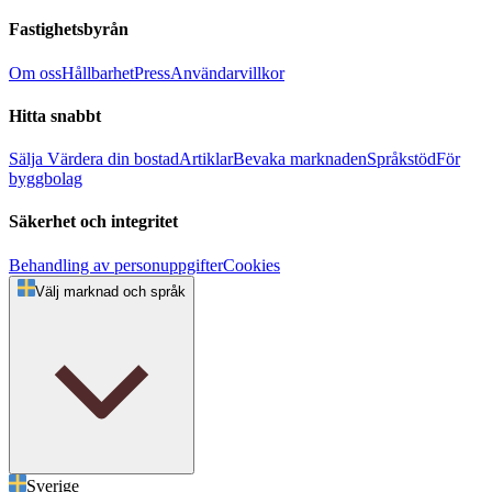
Fastighetsbyrån
Om oss
Hållbarhet
Press
Användarvillkor
Hitta snabbt
Sälja
Värdera din bostad
Artiklar
Bevaka marknaden
Språkstöd
För
byggbolag
Säkerhet och integritet
Behandling av personuppgifter
Cookies
Välj marknad och språk
Sverige