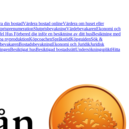
a din bostad
Värdera bostad online
Värdera om huset eller
tprisprenumeration
Slutprisbevakning
Värdebevakaren
Ekonomi och
 fel Hus
Förbered dig inför en besiktning av ditt hus
Besiktning med
a nyproduktion
Köpcoachen
Språkstöd
Köpguiden
Sök &
bevakaren
Bostadsbevakning
Ekonomi och Juridik
Juridisk
ningen
Besiktigat hus
Besiktigad bostadsrätt
Undersökningsplikt
Hitta