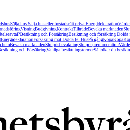
tidshus
Sälja hus
Sälja hus eller bostadsrätt privat
Energideklaration
Värder
nadsföring
Visning
Budgivning
Kontrakt
Tillträde
Bevaka marknaden
Slu
åtelseavtal?
Besiktning och Försäkring
Besiktning och försäkring Dolda
t
Energideklaration
Försäkring mot Dolda fel Hus
På gång
Köpa
Köpa
Köp
a hem
Bevaka marknaden
Slutprisbevakning
Slutprisprenumeration
Värde
esiktning och Försäkring
Vanliga besiktningstermer
Så tolkar du besikt