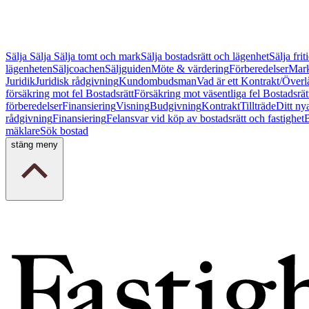
Sälja
Sälja
Sälja tomt och mark
Sälja bostadsrätt och lägenhet
Sälja fri
lägenheten
Säljcoachen
Säljguiden
Möte & värdering
Förberedelser
Mark
Juridik
Juridisk rådgivning
Kundombudsman
Vad är ett Kontrakt/Överl
försäkring mot fel Bostadsrätt
Försäkring mot väsentliga fel Bostadsrät
förberedelser
Finansiering
Visning
Budgivning
Kontrakt
Tillträde
Ditt ny
rådgivning
Finansiering
Felansvar vid köp av bostadsrätt och fastighet
B
mäklare
Sök bostad
stäng meny