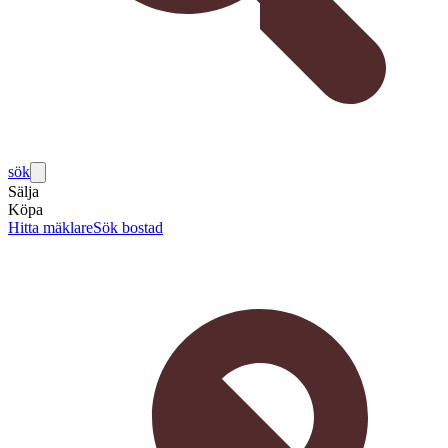
sök
Sälja
Köpa
Hitta mäklare
Sök bostad