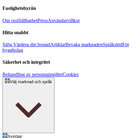
Fastighetsbyrån
Om oss
Hållbarhet
Press
Användarvillkor
Hitta snabbt
Sälja
Värdera din bostad
Artiklar
Bevaka marknaden
Språkstöd
För
byggbolag
Säkerhet och integritet
Behandling av personuppgifter
Cookies
Välj marknad och språk
Sverige