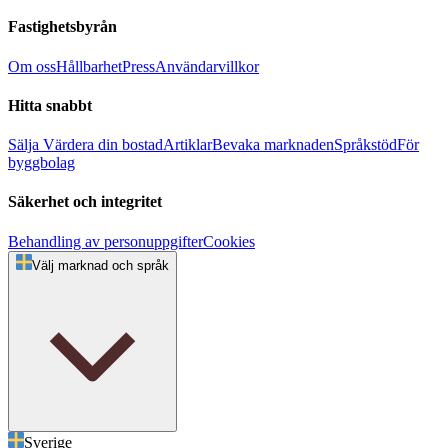
Fastighetsbyrån
Om oss
Hållbarhet
Press
Användarvillkor
Hitta snabbt
Sälja
Värdera din bostad
Artiklar
Bevaka marknaden
Språkstöd
För
byggbolag
Säkerhet och integritet
Behandling av personuppgifter
Cookies
Välj marknad och språk
Sverige