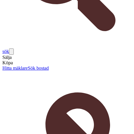
sök
Sälja
Köpa
Hitta mäklare
Sök bostad