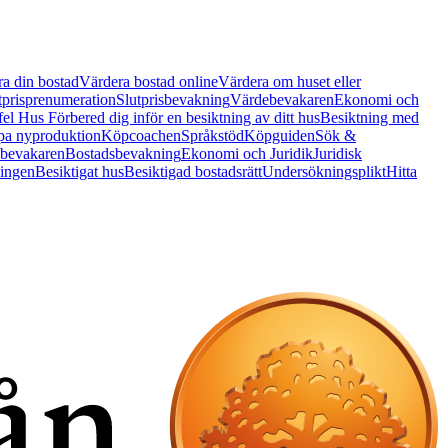
a din bostad
Värdera bostad online
Värdera om huset eller
tprisprenumeration
Slutprisbevakning
Värdebevakaren
Ekonomi och
 fel Hus
Förbered dig inför en besiktning av ditt hus
Besiktning med
a nyproduktion
Köpcoachen
Språkstöd
Köpguiden
Sök &
bevakaren
Bostadsbevakning
Ekonomi och Juridik
Juridisk
ningen
Besiktigat hus
Besiktigad bostadsrätt
Undersökningsplikt
Hitta