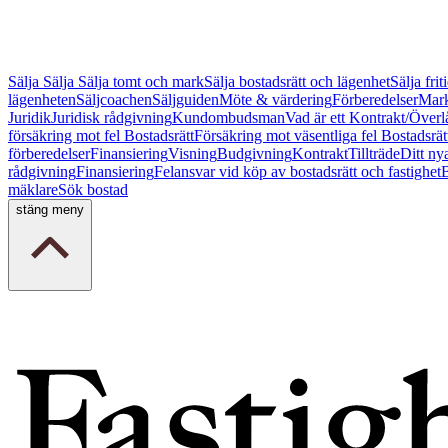
Sälja
Sälja
Sälja tomt och mark
Sälja bostadsrätt och lägenhet
Sälja fri
lägenheten
Säljcoachen
Säljguiden
Möte & värdering
Förberedelser
Mark
Juridik
Juridisk rådgivning
Kundombudsman
Vad är ett Kontrakt/Överl
försäkring mot fel Bostadsrätt
Försäkring mot väsentliga fel Bostadsrät
förberedelser
Finansiering
Visning
Budgivning
Kontrakt
Tillträde
Ditt ny
rådgivning
Finansiering
Felansvar vid köp av bostadsrätt och fastighet
B
mäklare
Sök bostad
stäng meny