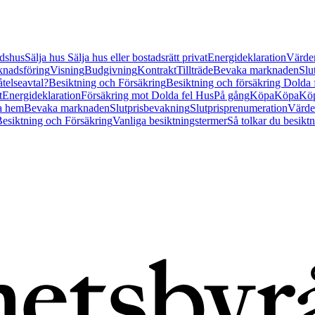
tidshus
Sälja hus
Sälja hus eller bostadsrätt privat
Energideklaration
Värder
nadsföring
Visning
Budgivning
Kontrakt
Tillträde
Bevaka marknaden
Slu
åtelseavtal?
Besiktning och Försäkring
Besiktning och försäkring Dolda
t
Energideklaration
Försäkring mot Dolda fel Hus
På gång
Köpa
Köpa
Köp
a hem
Bevaka marknaden
Slutprisbevakning
Slutprisprenumeration
Värde
esiktning och Försäkring
Vanliga besiktningstermer
Så tolkar du besikt