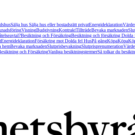
tidshus
Sälja hus
Sälja hus eller bostadsrätt privat
Energideklaration
Värder
nadsföring
Visning
Budgivning
Kontrakt
Tillträde
Bevaka marknaden
Slu
åtelseavtal?
Besiktning och Försäkring
Besiktning och försäkring Dolda
t
Energideklaration
Försäkring mot Dolda fel Hus
På gång
Köpa
Köpa
Köp
a hem
Bevaka marknaden
Slutprisbevakning
Slutprisprenumeration
Värde
esiktning och Försäkring
Vanliga besiktningstermer
Så tolkar du besikt