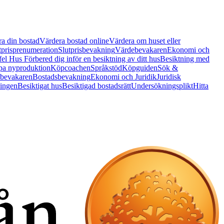
a din bostad
Värdera bostad online
Värdera om huset eller
tprisprenumeration
Slutprisbevakning
Värdebevakaren
Ekonomi och
 fel Hus
Förbered dig inför en besiktning av ditt hus
Besiktning med
a nyproduktion
Köpcoachen
Språkstöd
Köpguiden
Sök &
bevakaren
Bostadsbevakning
Ekonomi och Juridik
Juridisk
ningen
Besiktigat hus
Besiktigad bostadsrätt
Undersökningsplikt
Hitta