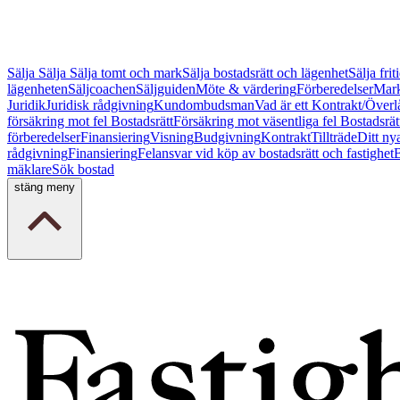
Sälja
Sälja
Sälja tomt och mark
Sälja bostadsrätt och lägenhet
Sälja fri
lägenheten
Säljcoachen
Säljguiden
Möte & värdering
Förberedelser
Mark
Juridik
Juridisk rådgivning
Kundombudsman
Vad är ett Kontrakt/Överl
försäkring mot fel Bostadsrätt
Försäkring mot väsentliga fel Bostadsrät
förberedelser
Finansiering
Visning
Budgivning
Kontrakt
Tillträde
Ditt ny
rådgivning
Finansiering
Felansvar vid köp av bostadsrätt och fastighet
B
mäklare
Sök bostad
stäng meny