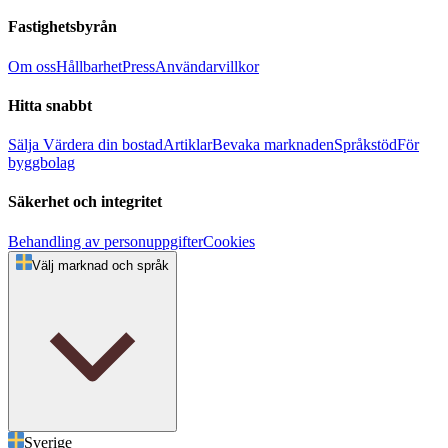
Fastighetsbyrån
Om oss
Hållbarhet
Press
Användarvillkor
Hitta snabbt
Sälja
Värdera din bostad
Artiklar
Bevaka marknaden
Språkstöd
För
byggbolag
Säkerhet och integritet
Behandling av personuppgifter
Cookies
Välj marknad och språk
Sverige