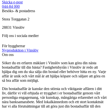
Skicka e-post
044-84 000
Besöks- & postadress
Stora Torggatan 2
28831
Vinslöv
Följ oss i sociala medier
För byggherrar
Nyproduktion i Vinslöv
Om oss
Söker du en erfaren mäklare i Vinslöv som kan göra din nästa
bostadsaffär till din bästa? Fastighetsbyrån i Vinslöv är redo att
hjälpa dig om du ska sälja din bostad eller behöver hitta en ny. Varje
affär är unik och vårt mål är att hjälpa köpare och säljare att göra en
så bra affär som möjligt.
Din bostadsaffär är kanske den största och viktigaste affären i ditt
liv, därför vi vill erbjuda er trygghet i er bostadsaffär genom vårt
personliga engagemang, vår kunskap, mångåriga erfarenhet och vårt
nära banksamarabete. Med lokalkännedom och ett stort kontaktnät
har vi alla förutsättningar till att göra just din bostadsaffär till den