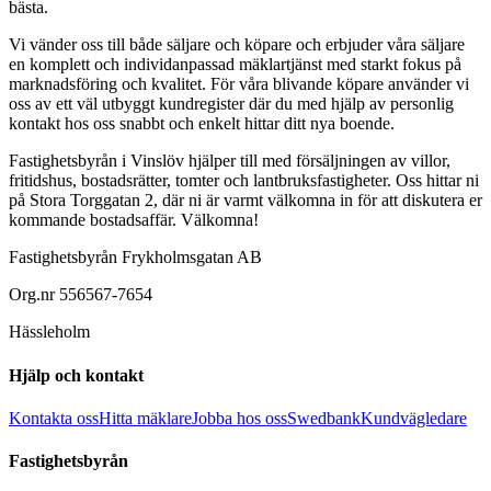
bästa.
Vi vänder oss till både säljare och köpare och erbjuder våra säljare
en komplett och individanpassad mäklartjänst med starkt fokus på
marknadsföring och kvalitet. För våra blivande köpare använder vi
oss av ett väl utbyggt kundregister där du med hjälp av personlig
kontakt hos oss snabbt och enkelt hittar ditt nya boende.
Fastighetsbyrån i Vinslöv hjälper till med försäljningen av villor,
fritidshus, bostadsrätter, tomter och lantbruksfastigheter. Oss hittar ni
på Stora Torggatan 2, där ni är varmt välkomna in för att diskutera er
kommande bostadsaffär. Välkomna!
Fastighetsbyrån Frykholmsgatan AB
Org.nr
556567-7654
Hässleholm
Hjälp och kontakt
Kontakta oss
Hitta mäklare
Jobba hos oss
Swedbank
Kundvägledare
Fastighetsbyrån