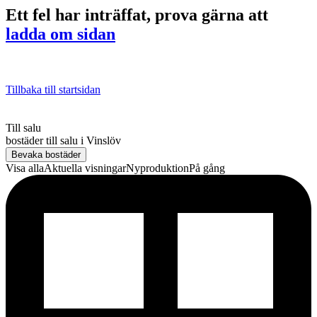
Ett fel har inträffat, prova gärna att
ladda om sidan
Tillbaka till startsidan
Till salu
bostäder till salu
i
Vinslöv
Bevaka bostäder
Visa alla
Aktuella visningar
Nyproduktion
På gång