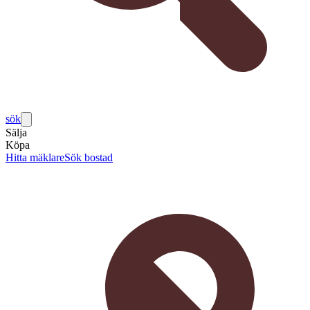
sök
Sälja
Köpa
Hitta mäklare
Sök bostad