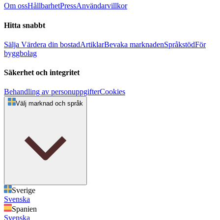
Om oss
Hållbarhet
Press
Användarvillkor
Hitta snabbt
Sälja
Värdera din bostad
Artiklar
Bevaka marknaden
Språkstöd
För
byggbolag
Säkerhet och integritet
Behandling av personuppgifter
Cookies
Välj marknad och språk
Sverige
Svenska
Spanien
Svenska