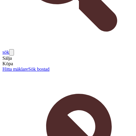
sök
Sälja
Köpa
Hitta mäklare
Sök bostad