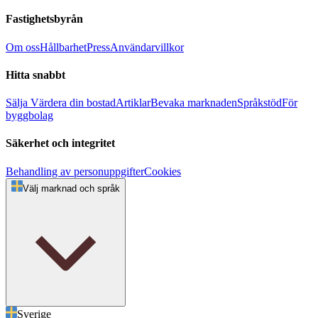
Fastighetsbyrån
Om oss
Hållbarhet
Press
Användarvillkor
Hitta snabbt
Sälja
Värdera din bostad
Artiklar
Bevaka marknaden
Språkstöd
För
byggbolag
Säkerhet och integritet
Behandling av personuppgifter
Cookies
Välj marknad och språk
Sverige