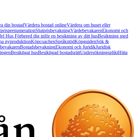
a din bostad
Värdera bostad online
Värdera om huset eller
tprisprenumeration
Slutprisbevakning
Värdebevakaren
Ekonomi och
 fel Hus
Förbered dig inför en besiktning av ditt hus
Besiktning med
a nyproduktion
Köpcoachen
Språkstöd
Köpguiden
Sök &
bevakaren
Bostadsbevakning
Ekonomi och Juridik
Juridisk
ningen
Besiktigat hus
Besiktigad bostadsrätt
Undersökningsplikt
Hitta