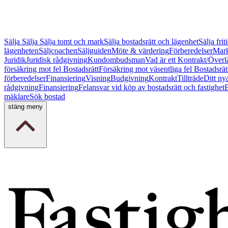
Sälja
Sälja
Sälja tomt och mark
Sälja bostadsrätt och lägenhet
Sälja fri
lägenheten
Säljcoachen
Säljguiden
Möte & värdering
Förberedelser
Mark
Juridik
Juridisk rådgivning
Kundombudsman
Vad är ett Kontrakt/Överl
försäkring mot fel Bostadsrätt
Försäkring mot väsentliga fel Bostadsrät
förberedelser
Finansiering
Visning
Budgivning
Kontrakt
Tillträde
Ditt ny
rådgivning
Finansiering
Felansvar vid köp av bostadsrätt och fastighet
B
mäklare
Sök bostad
stäng meny