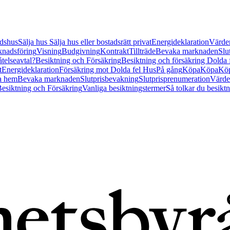
tidshus
Sälja hus
Sälja hus eller bostadsrätt privat
Energideklaration
Värder
nadsföring
Visning
Budgivning
Kontrakt
Tillträde
Bevaka marknaden
Slu
åtelseavtal?
Besiktning och Försäkring
Besiktning och försäkring Dolda
t
Energideklaration
Försäkring mot Dolda fel Hus
På gång
Köpa
Köpa
Köp
a hem
Bevaka marknaden
Slutprisbevakning
Slutprisprenumeration
Värde
esiktning och Försäkring
Vanliga besiktningstermer
Så tolkar du besikt