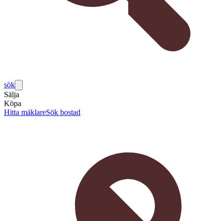
sök
Sälja
Köpa
Hitta mäklare
Sök bostad