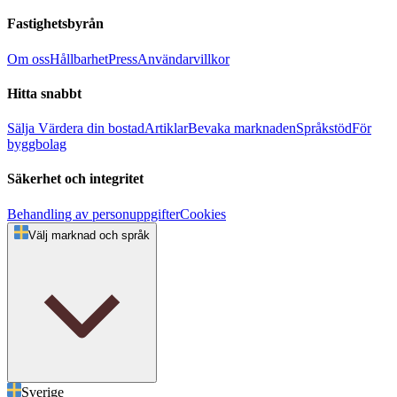
Fastighetsbyrån
Om oss
Hållbarhet
Press
Användarvillkor
Hitta snabbt
Sälja
Värdera din bostad
Artiklar
Bevaka marknaden
Språkstöd
För
byggbolag
Säkerhet och integritet
Behandling av personuppgifter
Cookies
Välj marknad och språk
Sverige