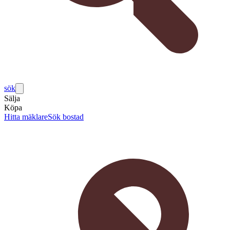
sök
Sälja
Köpa
Hitta mäklare
Sök bostad