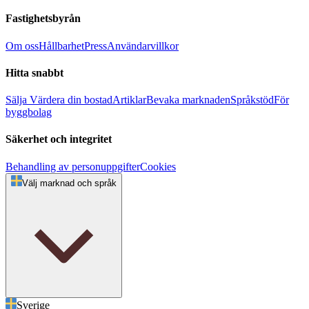
Fastighetsbyrån
Om oss
Hållbarhet
Press
Användarvillkor
Hitta snabbt
Sälja
Värdera din bostad
Artiklar
Bevaka marknaden
Språkstöd
För
byggbolag
Säkerhet och integritet
Behandling av personuppgifter
Cookies
Välj marknad och språk
Sverige