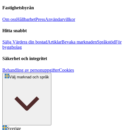
Fastighetsbyrån
Om oss
Hållbarhet
Press
Användarvillkor
Hitta snabbt
Sälja
Värdera din bostad
Artiklar
Bevaka marknaden
Språkstöd
För
byggbolag
Säkerhet och integritet
Behandling av personuppgifter
Cookies
Välj marknad och språk
Sverige