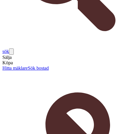
sök
Sälja
Köpa
Hitta mäklare
Sök bostad