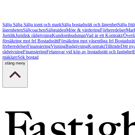
Sälja
Sälja
Sälja tomt och mark
Sälja bostadsrätt och lägenhet
Sälja fri
lägenheten
Säljcoachen
Säljguiden
Möte & värdering
Förberedelser
Mark
Juridik
Juridisk rådgivning
Kundombudsman
Vad är ett Kontrakt/Överl
försäkring mot fel Bostadsrätt
Försäkring mot väsentliga fel Bostadsrät
förberedelser
Finansiering
Visning
Budgivning
Kontrakt
Tillträde
Ditt ny
rådgivning
Finansiering
Felansvar vid köp av bostadsrätt och fastighet
B
mäklare
Sök bostad
stäng meny