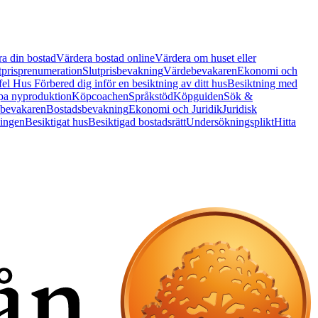
a din bostad
Värdera bostad online
Värdera om huset eller
tprisprenumeration
Slutprisbevakning
Värdebevakaren
Ekonomi och
 fel Hus
Förbered dig inför en besiktning av ditt hus
Besiktning med
a nyproduktion
Köpcoachen
Språkstöd
Köpguiden
Sök &
bevakaren
Bostadsbevakning
Ekonomi och Juridik
Juridisk
ningen
Besiktigat hus
Besiktigad bostadsrätt
Undersökningsplikt
Hitta