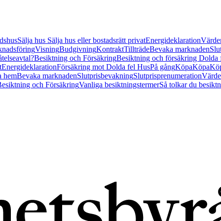
tidshus
Sälja hus
Sälja hus eller bostadsrätt privat
Energideklaration
Värder
nadsföring
Visning
Budgivning
Kontrakt
Tillträde
Bevaka marknaden
Slu
åtelseavtal?
Besiktning och Försäkring
Besiktning och försäkring Dolda
t
Energideklaration
Försäkring mot Dolda fel Hus
På gång
Köpa
Köpa
Köp
a hem
Bevaka marknaden
Slutprisbevakning
Slutprisprenumeration
Värde
esiktning och Försäkring
Vanliga besiktningstermer
Så tolkar du besikt