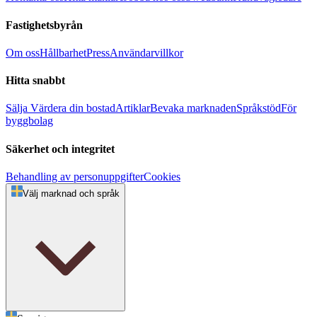
Fastighetsbyrån
Om oss
Hållbarhet
Press
Användarvillkor
Hitta snabbt
Sälja
Värdera din bostad
Artiklar
Bevaka marknaden
Språkstöd
För
byggbolag
Säkerhet och integritet
Behandling av personuppgifter
Cookies
Välj marknad och språk