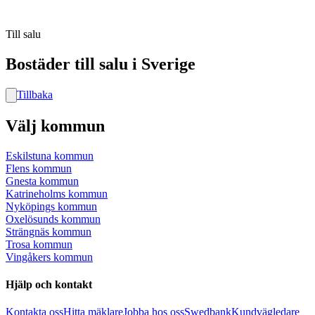
Till salu
Bostäder till salu i Sverige
Tillbaka
Välj kommun
Eskilstuna kommun
Flens kommun
Gnesta kommun
Katrineholms kommun
Nyköpings kommun
Oxelösunds kommun
Strängnäs kommun
Trosa kommun
Vingåkers kommun
Hjälp och kontakt
Kontakta oss
Hitta mäklare
Jobba hos oss
Swedbank
Kundvägledare