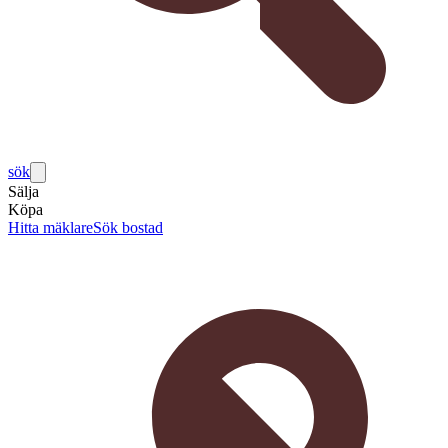
sök
Sälja
Köpa
Hitta mäklare
Sök bostad