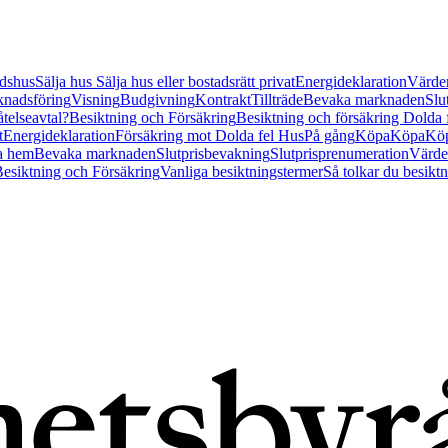
tidshus
Sälja hus
Sälja hus eller bostadsrätt privat
Energideklaration
Värder
nadsföring
Visning
Budgivning
Kontrakt
Tillträde
Bevaka marknaden
Slu
åtelseavtal?
Besiktning och Försäkring
Besiktning och försäkring Dolda
t
Energideklaration
Försäkring mot Dolda fel Hus
På gång
Köpa
Köpa
Köp
a hem
Bevaka marknaden
Slutprisbevakning
Slutprisprenumeration
Värde
esiktning och Försäkring
Vanliga besiktningstermer
Så tolkar du besikt