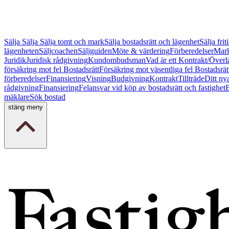
Sälja
Sälja
Sälja tomt och mark
Sälja bostadsrätt och lägenhet
Sälja fri
lägenheten
Säljcoachen
Säljguiden
Möte & värdering
Förberedelser
Mark
Juridik
Juridisk rådgivning
Kundombudsman
Vad är ett Kontrakt/Överl
försäkring mot fel Bostadsrätt
Försäkring mot väsentliga fel Bostadsrät
förberedelser
Finansiering
Visning
Budgivning
Kontrakt
Tillträde
Ditt ny
rådgivning
Finansiering
Felansvar vid köp av bostadsrätt och fastighet
B
mäklare
Sök bostad
stäng meny