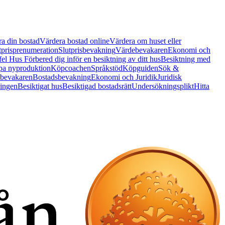
a din bostad
Värdera bostad online
Värdera om huset eller
tprisprenumeration
Slutprisbevakning
Värdebevakaren
Ekonomi och
 fel Hus
Förbered dig inför en besiktning av ditt hus
Besiktning med
a nyproduktion
Köpcoachen
Språkstöd
Köpguiden
Sök &
bevakaren
Bostadsbevakning
Ekonomi och Juridik
Juridisk
ningen
Besiktigat hus
Besiktigad bostadsrätt
Undersökningsplikt
Hitta