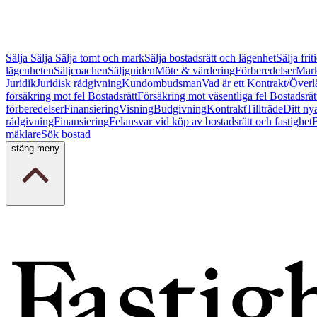
Sälja
Sälja
Sälja tomt och mark
Sälja bostadsrätt och lägenhet
Sälja fri
lägenheten
Säljcoachen
Säljguiden
Möte & värdering
Förberedelser
Mark
Juridik
Juridisk rådgivning
Kundombudsman
Vad är ett Kontrakt/Överl
försäkring mot fel Bostadsrätt
Försäkring mot väsentliga fel Bostadsrät
förberedelser
Finansiering
Visning
Budgivning
Kontrakt
Tillträde
Ditt ny
rådgivning
Finansiering
Felansvar vid köp av bostadsrätt och fastighet
B
mäklare
Sök bostad
stäng meny