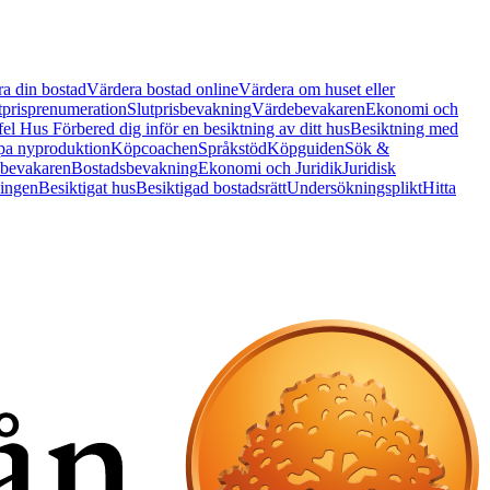
a din bostad
Värdera bostad online
Värdera om huset eller
tprisprenumeration
Slutprisbevakning
Värdebevakaren
Ekonomi och
 fel Hus
Förbered dig inför en besiktning av ditt hus
Besiktning med
a nyproduktion
Köpcoachen
Språkstöd
Köpguiden
Sök &
bevakaren
Bostadsbevakning
Ekonomi och Juridik
Juridisk
ningen
Besiktigat hus
Besiktigad bostadsrätt
Undersökningsplikt
Hitta