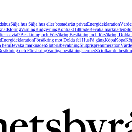
tidshus
Sälja hus
Sälja hus eller bostadsrätt privat
Energideklaration
Värder
nadsföring
Visning
Budgivning
Kontrakt
Tillträde
Bevaka marknaden
Slu
åtelseavtal?
Besiktning och Försäkring
Besiktning och försäkring Dolda
t
Energideklaration
Försäkring mot Dolda fel Hus
På gång
Köpa
Köpa
Köp
a hem
Bevaka marknaden
Slutprisbevakning
Slutprisprenumeration
Värde
esiktning och Försäkring
Vanliga besiktningstermer
Så tolkar du besikt