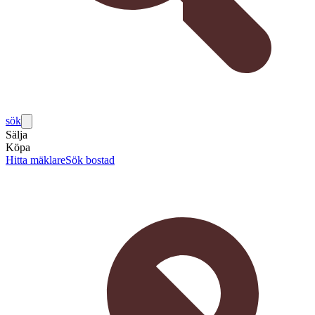
sök
Sälja
Köpa
Hitta mäklare
Sök bostad