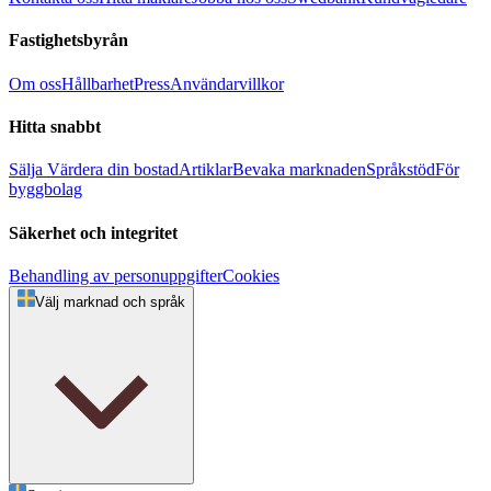
Fastighetsbyrån
Om oss
Hållbarhet
Press
Användarvillkor
Hitta snabbt
Sälja
Värdera din bostad
Artiklar
Bevaka marknaden
Språkstöd
För
byggbolag
Säkerhet och integritet
Behandling av personuppgifter
Cookies
Välj marknad och språk