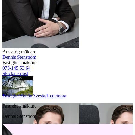
Ansvarig mäklare
Dennis Stenström
Fastighetsmäklare
073-145 53 64
Skicka e-post
Fastighetsbyrån
Avesta/Hedemora
Fastighetsmäklare
Dennis Stenström