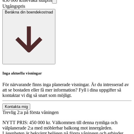
450 000 kr
Bevaka slutpris
Utgångspris
Beräkna din boendekostnad
Inga aktuella visningar
För närvarande finns inga planerade visningar. Är du intresserad av
att se bostaden eller få mer information? Fyll i dina uppgifter så
kontaktar vi dig så snart som möjligt.
Kontakta mig
Trevlig 2:a på första våningen
NYTT PRIS: 450 000 kr. Välkommen till denna rymliga och
välplanerade 2:a med möblerbar balkong mot innergården.
Lägenheten är bekvämt belägen på första våningen och erbjuder