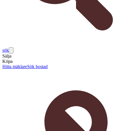
sök
Sälja
Köpa
Hitta mäklare
Sök bostad