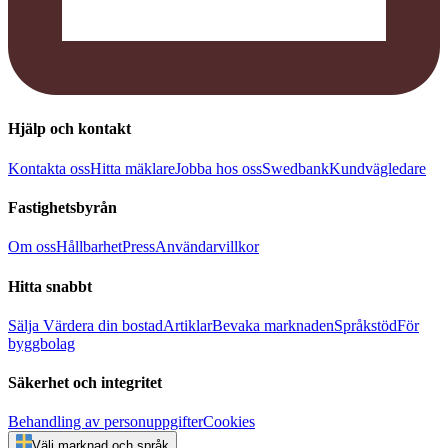
Hjälp och kontakt
Kontakta oss
Hitta mäklare
Jobba hos oss
Swedbank
Kundvägledare
Fastighetsbyrån
Om oss
Hållbarhet
Press
Användarvillkor
Hitta snabbt
Sälja
Värdera din bostad
Artiklar
Bevaka marknaden
Språkstöd
För
byggbolag
Säkerhet och integritet
Behandling av personuppgifter
Cookies
Välj marknad och språk