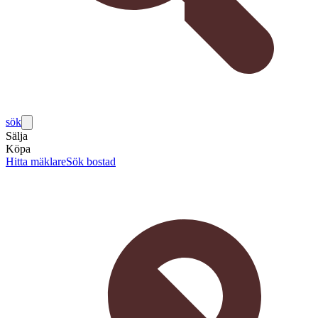
sök
Sälja
Köpa
Hitta mäklare
Sök bostad