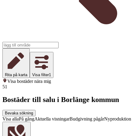
Rita på karta
Visa filter
1
Visa bostäder nära mig
51
Bostäder till salu i Borlänge kommun
Bevaka sökning
Visa alla
På gång
Aktuella visningar
Budgivning pågår
Nyproduktion