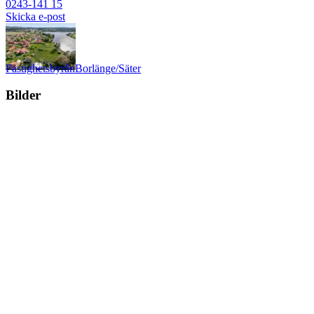
0243-141 15
Skicka e-post
Fastighetsbyrån
Borlänge/Säter
Bilder