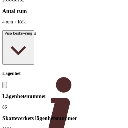
Antal rum
4 rum + Kök
Boarea/Biarea
Visa beskrivning
92,5 kvm
Lägenhet
Lägenhetsnummer
86
Skatteverkets lägenhetsnummer