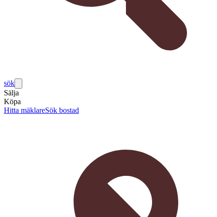
sök
Sälja
Köpa
Hitta mäklare
Sök bostad