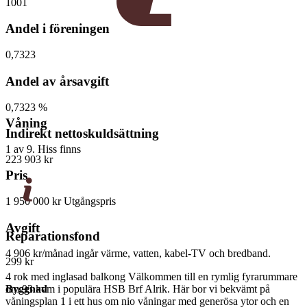
1001
Andel i föreningen
0,7323
Andel av årsavgift
0,7323 %
Våning
Indirekt nettoskuldsättning
1 av 9. Hiss finns
223 903 kr
Pris
1 950 000 kr
Utgångspris
Avgift
Reparationsfond
4 906 kr/månad
ingår värme, vatten, kabel-TV och bredband.
299 kr
4 rok med inglasad balkong Välkommen till en rymlig fyrarummare
Byggnad
om 93 kvm i populära HSB Brf Alrik. Här bor vi bekvämt på
våningsplan 1 i ett hus om nio våningar med generösa ytor och en