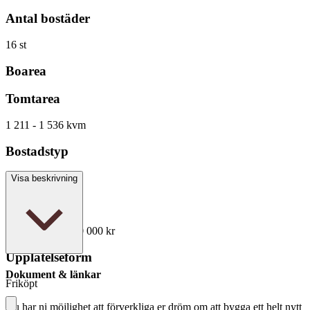
Antal bostäder
16 st
Boarea
Tomtarea
1 211 - 1 536 kvm
Bostadstyp
Tomt
Visa beskrivning
Pris
1 450 000 - 1 650 000 kr
Upplåtelseform
Dokument & länkar
Friköpt
Nu har ni möjlighet att förverkliga er dröm om att bygga ett helt nytt