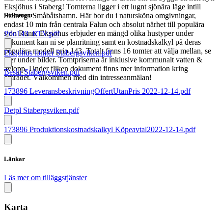
Eksjöhus i Staberg! Tomterna ligger i ett lugnt sjönära läge intill
Dokument
Stabergs Småbåtshamn. Här bor du i natursköna omgivningar,
endast 10 min från centrala Falun och absolut närhet till populära
sjön Runn. Eksjöhus erbjuder en mängd olika hustyper under
Prio143_RTV.pdf
dokument kan ni se planritning samt en kostnadskalkyl på deras
populära modell prio 143. Totalt finns 16 tomter att välja mellan, se
Eksjöhus tomter Stabergsviken.pdf
mer under bilder. Tomtpriserna är inklusive kommunalt vatten &
avlopp. Under fliken dokument finns mer information kring
Beskr Stabergsviken.pdf
området. Välkommen med din intresseanmälan!
173896 LeveransbeskrivningOffertUtanPris 2022-12-14.pdf
Detpl Stabergsviken.pdf
173896 Produktionskostnadskalkyl Köpeavtal2022-12-14.pdf
Länkar
Läs mer om tilläggstjänster
Karta