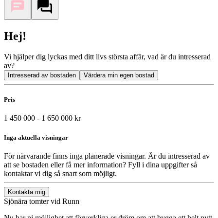
Hej!
Vi hjälper dig lyckas med ditt livs största affär, vad är du intresserad
av?
Intresserad av bostaden
Värdera min egen bostad
Pris
1 450 000 - 1 650 000 kr
Inga aktuella visningar
För närvarande finns inga planerade visningar. Är du intresserad av
att se bostaden eller få mer information? Fyll i dina uppgifter så
kontaktar vi dig så snart som möjligt.
Kontakta mig
Sjönära tomter vid Runn
Nu har ni möjlighet att förverkliga er dröm om att bygga ett helt nytt