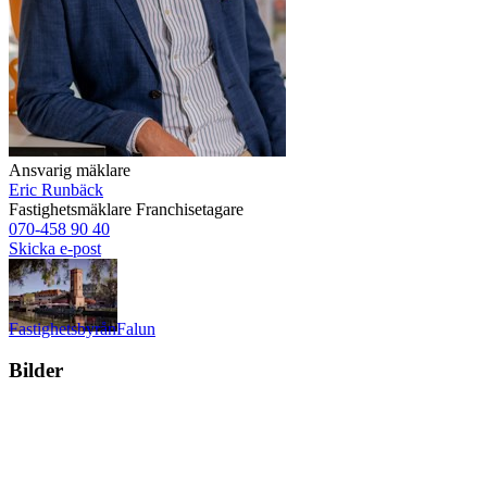
Ansvarig mäklare
Eric Runbäck
Fastighetsmäklare
Franchisetagare
070-458 90 40
Skicka e-post
Fastighetsbyrån
Falun
Bilder