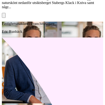
naturskönt nedanför utsiktsberget Stabergs Klack i Kniva samt
någr...
Fastighetsmäklare / Franchisetagare
Eric Runbäck