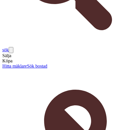
sök
Sälja
Köpa
Hitta mäklare
Sök bostad