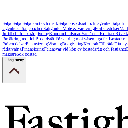
Sälja
Sälja
Sälja tomt och mark
Sälja bostadsrätt och lägenhet
Sälja fri
lägenheten
Säljcoachen
Säljguiden
Möte & värdering
Förberedelser
Mark
Juridik
Juridisk rådgivning
Kundombudsman
Vad är ett Kontrakt/Överl
försäkring mot fel Bostadsrätt
Försäkring mot väsentliga fel Bostadsrät
förberedelser
Finansiering
Visning
Budgivning
Kontrakt
Tillträde
Ditt ny
rådgivning
Finansiering
Felansvar vid köp av bostadsrätt och fastighet
B
mäklare
Sök bostad
stäng meny