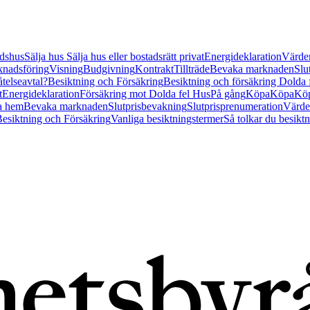
tidshus
Sälja hus
Sälja hus eller bostadsrätt privat
Energideklaration
Värder
nadsföring
Visning
Budgivning
Kontrakt
Tillträde
Bevaka marknaden
Slu
åtelseavtal?
Besiktning och Försäkring
Besiktning och försäkring Dolda
t
Energideklaration
Försäkring mot Dolda fel Hus
På gång
Köpa
Köpa
Köp
a hem
Bevaka marknaden
Slutprisbevakning
Slutprisprenumeration
Värde
esiktning och Försäkring
Vanliga besiktningstermer
Så tolkar du besikt