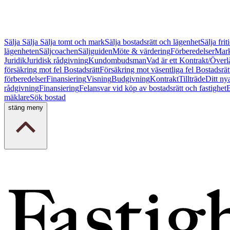
Sälja
Sälja
Sälja tomt och mark
Sälja bostadsrätt och lägenhet
Sälja fri
lägenheten
Säljcoachen
Säljguiden
Möte & värdering
Förberedelser
Mark
Juridik
Juridisk rådgivning
Kundombudsman
Vad är ett Kontrakt/Överl
försäkring mot fel Bostadsrätt
Försäkring mot väsentliga fel Bostadsrät
förberedelser
Finansiering
Visning
Budgivning
Kontrakt
Tillträde
Ditt ny
rådgivning
Finansiering
Felansvar vid köp av bostadsrätt och fastighet
B
mäklare
Sök bostad
stäng meny