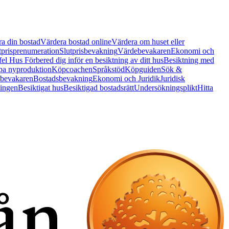
a din bostad
Värdera bostad online
Värdera om huset eller
tprisprenumeration
Slutprisbevakning
Värdebevakaren
Ekonomi och
 fel Hus
Förbered dig inför en besiktning av ditt hus
Besiktning med
a nyproduktion
Köpcoachen
Språkstöd
Köpguiden
Sök &
bevakaren
Bostadsbevakning
Ekonomi och Juridik
Juridisk
ningen
Besiktigat hus
Besiktigad bostadsrätt
Undersökningsplikt
Hitta