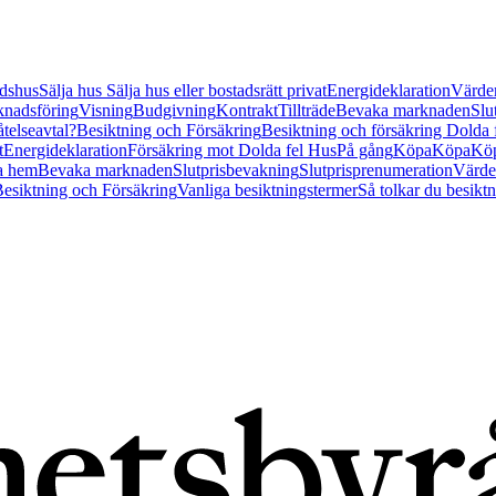
tidshus
Sälja hus
Sälja hus eller bostadsrätt privat
Energideklaration
Värder
nadsföring
Visning
Budgivning
Kontrakt
Tillträde
Bevaka marknaden
Slu
åtelseavtal?
Besiktning och Försäkring
Besiktning och försäkring Dolda
t
Energideklaration
Försäkring mot Dolda fel Hus
På gång
Köpa
Köpa
Köp
a hem
Bevaka marknaden
Slutprisbevakning
Slutprisprenumeration
Värde
esiktning och Försäkring
Vanliga besiktningstermer
Så tolkar du besikt