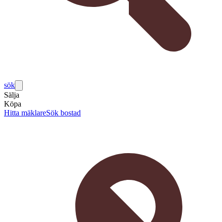
sök
Sälja
Köpa
Hitta mäklare
Sök bostad