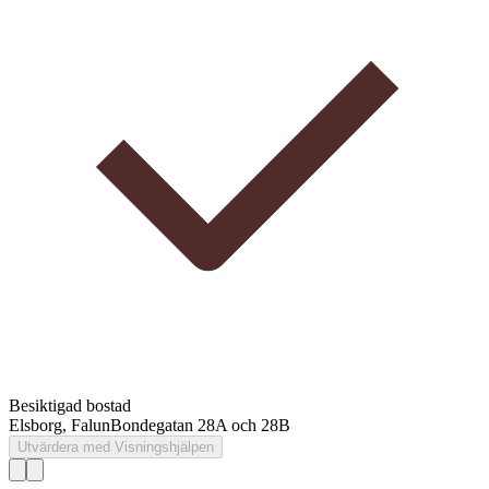
Besiktigad bostad
Elsborg, Falun
Bondegatan 28A och 28B
Utvärdera med Visningshjälpen