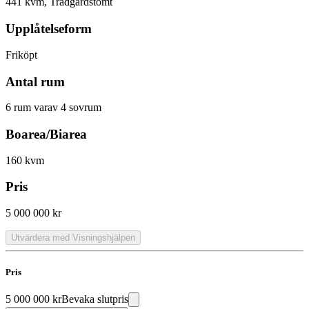
441 kvm, Trädgårdstomt
Upplåtelseform
Friköpt
Antal rum
6 rum varav 4 sovrum
Boarea/Biarea
160 kvm
Pris
5 000 000 kr
Utvärdera med Visningshjälpen
Pris
5 000 000 kr
Bevaka slutpris