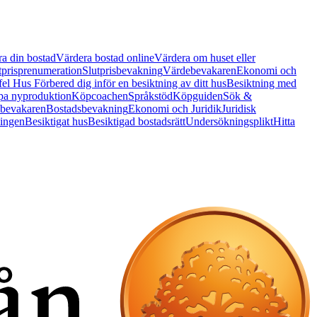
a din bostad
Värdera bostad online
Värdera om huset eller
tprisprenumeration
Slutprisbevakning
Värdebevakaren
Ekonomi och
 fel Hus
Förbered dig inför en besiktning av ditt hus
Besiktning med
a nyproduktion
Köpcoachen
Språkstöd
Köpguiden
Sök &
bevakaren
Bostadsbevakning
Ekonomi och Juridik
Juridisk
ningen
Besiktigat hus
Besiktigad bostadsrätt
Undersökningsplikt
Hitta