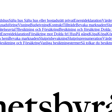
tidshus
Sälja hus
Sälja hus eller bostadsrätt privat
Energideklaration
Värder
nadsföring
Visning
Budgivning
Kontrakt
Tillträde
Bevaka marknaden
Slu
åtelseavtal?
Besiktning och Försäkring
Besiktning och försäkring Dolda
t
Energideklaration
Försäkring mot Dolda fel Hus
På gång
Köpa
Köpa
Köp
a hem
Bevaka marknaden
Slutprisbevakning
Slutprisprenumeration
Värde
esiktning och Försäkring
Vanliga besiktningstermer
Så tolkar du besikt