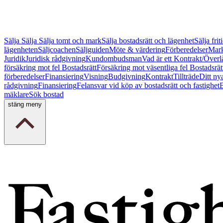
Sälja
Sälja
Sälja tomt och mark
Sälja bostadsrätt och lägenhet
Sälja fri
lägenheten
Säljcoachen
Säljguiden
Möte & värdering
Förberedelser
Mark
Juridik
Juridisk rådgivning
Kundombudsman
Vad är ett Kontrakt/Överl
försäkring mot fel Bostadsrätt
Försäkring mot väsentliga fel Bostadsrät
förberedelser
Finansiering
Visning
Budgivning
Kontrakt
Tillträde
Ditt ny
rådgivning
Finansiering
Felansvar vid köp av bostadsrätt och fastighet
B
mäklare
Sök bostad
stäng meny