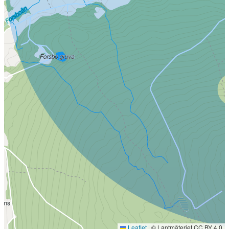
Leaflet
|
© Lantmäteriet CC BY 4.0