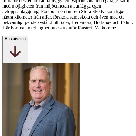
förhandsbesked om att få bygga en tvåplansvilla med garage, samt
med möjligheten från miljöenheten att anlägga egen
avloppsanläggning. Forsbo är en fin by i Stora Skedvi som ligger
några kilometer från affär, förskola samt skola och även med ett
bekvämligt pendelavstånd till Säter, Hedemora, Borlänge och Falun.
Här bor man med lugnet precis utanför fönstret! Välkomme...
Beskrivning