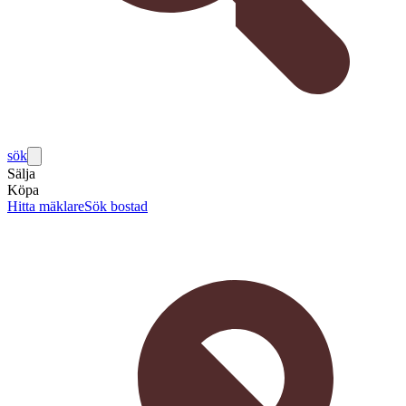
sök
Sälja
Köpa
Hitta mäklare
Sök bostad