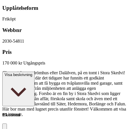
Upplåtelseform
Friköpt
Webbnr
2030-54811
Pris
170 000 kr
Utgångspris
Chans att bygga drömhus efter Dalälven, på en tomt i Stora Skedvi!
Visa beskrivning
Fint belägen tomt där det tidigare har funnits ett godkänt
förhandsbesked om att få bygga en tvåplansvilla med garage, samt
med möjligheten från miljöenheten att anlägga egen
avloppsanläggning. Forsbo är en fin by i Stora Skedvi som ligger
några kilometer från affär, förskola samt skola och även med ett
bekvämligt pendelavstånd till Säter, Hedemora, Borlänge och Falun.
Här bor man med lugnet precis utanför fönstret! Välkommen att visa
ert intresse,
Ekonomi