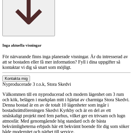
Inga aktuella visningar
För närvarande finns inga planerade visningar. Är du intresserad av
att se bostaden eller få mer information? Fyll i dina uppgifter så
kontaktar vi dig så snart som möjligt.
Kontakta mig
Nyproducerade 3 r.o.k, Stora Skedvi
Välkommen till en nyproducerad och modern lägenhet om 3 rum
och kök, belägen i markplan mitt i hjärtat av charmiga Stora Skedvi.
Denna bostad är en av de totalt 10 lägenheter som ingår i
bostadsrättsföreningen Skedvi Kyrkby och är en del av ett
småskaligt projekt med fem parhus, vilket ger en trivsam och lugn
atmosfär. Med genomgående hög standard och de bästa
bekvämligheterna erbjuds här ett bekvämt boende för dig som söker
både modernitet och närhet till service.