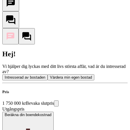
Hej!
Vi hjälper dig lyckas med ditt livs största affär, vad är du intresserad
av?
Intresserad av bostaden
Värdera min egen bostad
Pris
1 750 000 kr
Bevaka slutpris
Utgångspris
Beräkna din boendekostnad