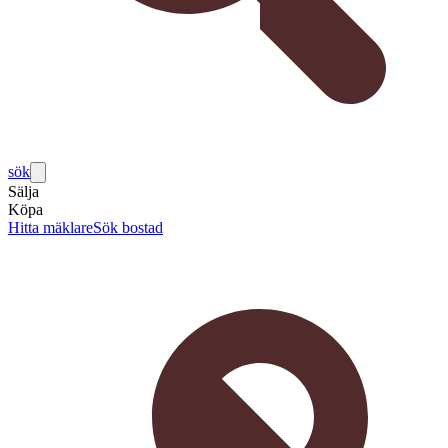
sök
Sälja
Köpa
Hitta mäklare
Sök bostad