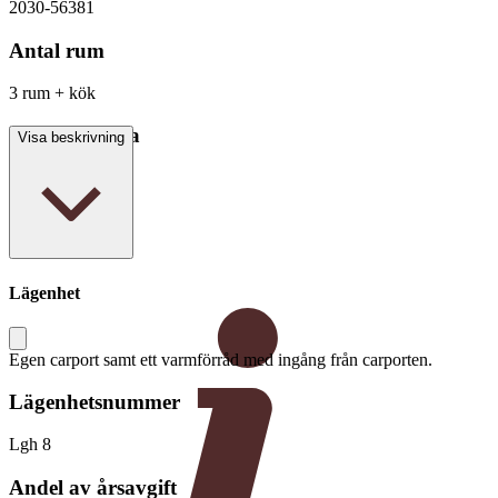
2030-56381
Antal rum
3 rum + kök
Boarea/Biarea
Visa beskrivning
76 kvm
Lägenhet
Egen carport samt ett varmförråd med ingång från carporten.
Lägenhetsnummer
Lgh 8
Andel av årsavgift