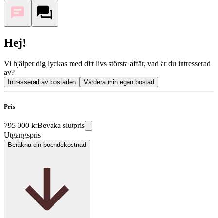
Hej!
Vi hjälper dig lyckas med ditt livs största affär, vad är du intresserad
av?
Intresserad av bostaden
Värdera min egen bostad
Pris
795 000 kr
Bevaka slutpris
Utgångspris
Beräkna din boendekostnad