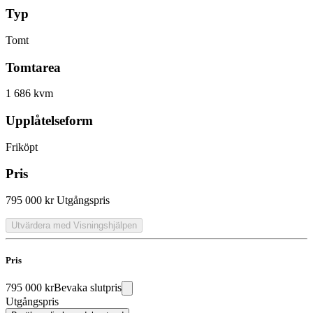
Typ
Tomt
Tomtarea
1 686 kvm
Upplåtelseform
Friköpt
Pris
795 000 kr
Utgångspris
Utvärdera med Visningshjälpen
Pris
795 000 kr
Bevaka slutpris
Utgångspris