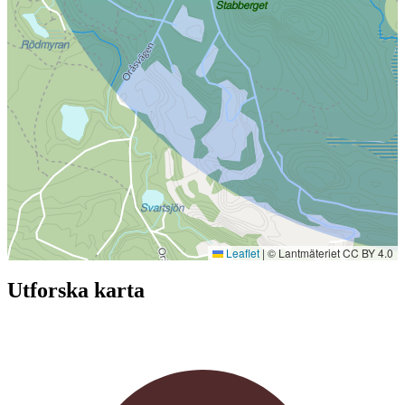
Leaflet
|
© Lantmäteriet CC BY 4.0
Utforska karta