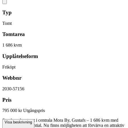
Typ
Tomt
Tomtarea
1 686 kvm
Upplåtelseform
Friköpt
Webbnr
2030-57156
Pris
795 000 kr
Utgångspris
Stor byggbar tomt i centrala Mora By, Gustafs – 1 686 kvm med
Visa beskrivning
avstyckningspotential. Nu finns möjligheten att förvärva en attraktiv