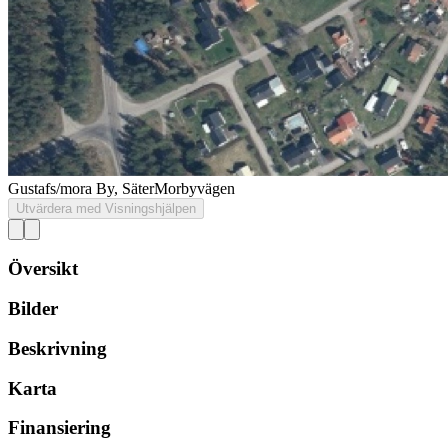
Gustafs/mora By, Säter
Morbyvägen
Utvärdera med Visningshjälpen
Översikt
Bilder
Beskrivning
Karta
Finansiering