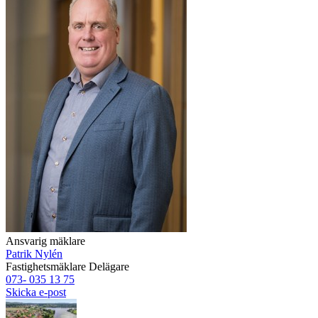
Ansvarig mäklare
Patrik Nylén
Fastighetsmäklare
Delägare
073- 035 13 75
Skicka e-post