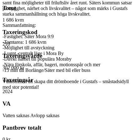
samt fina möjligheter till friluftsliv året runt. Säters kommun satsar
Tomt
på trygghet, närhet och livskvalitet – något som märks i Gustafs
starka sammanhållning och höga livskvalitet.
1 686 kvm
Sammanfattning:
Taxeringskod
-Fastighet: Säter Mora 9:9
-Tomtarea: 1 686 kvm
210
-Möjlighet till avstyckning
-Lugnt, centralt läge i Mora By
Taxeringsvärde
-Direkt närhet till populära Moraby
-Nära förskola, affär, bageri, motionsspår och mer
302 000 kr
-15 min till Borlänge/Säter med bil eller buss
Taxeringsår
Välkommen att skapa ditt drömboende i Gustafs – småstadsidyll
med stor potential!
2024
VA
Vatten saknas Avlopp saknas
Pantbrev totalt
0 kr