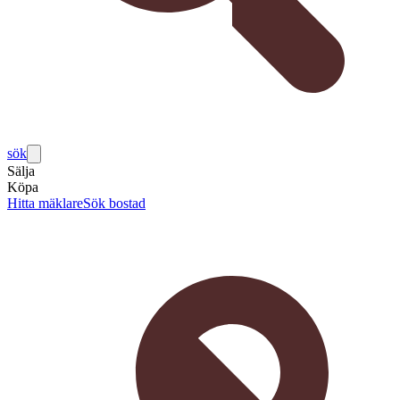
sök
Sälja
Köpa
Hitta mäklare
Sök bostad