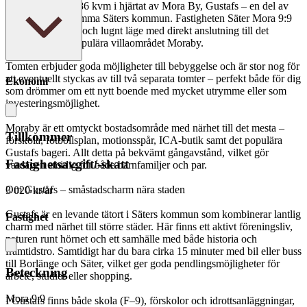
tomt om hela 1 686 kvm i hjärtat av Mora By, Gustafs – en del av
vackra och trivsamma Säters kommun. Fastigheten Säter Mora 9:9
ligger i ett enskilt och lugnt läge med direkt anslutning till det
etablerade och populära villaområdet Moraby.
Tomten erbjuder goda möjligheter till bebyggelse och är stor nog för
att eventuellt styckas av till två separata tomter – perfekt både för dig
Ekonomi
som drömmer om ett nytt boende med mycket utrymme eller som
investeringsmöjlighet.
Moraby är ett omtyckt bostadsområde med närhet till det mesta –
Tillkommer
förskola, fotbollsplan, motionsspår, ICA-butik samt det populära
Gustafs bageri. Allt detta på bekvämt gångavstånd, vilket gör
Fastighetsavgift/-skatt
vardagen smidig för både barnfamiljer och par.
Om Gustafs – småstadscharm nära staden
3 020 kr/år
Gustafs är en levande tätort i Säters kommun som kombinerar lantlig
Fastighet
charm med närhet till större städer. Här finns ett aktivt föreningsliv,
naturen runt hörnet och ett samhälle med både historia och
framtidstro. Samtidigt har du bara cirka 15 minuter med bil eller buss
till Borlänge och Säter, vilket ger goda pendlingsmöjligheter för
Beteckning
arbete, studier eller shopping.
Mora 9:9
I Gustafs finns både skola (F–9), förskolor och idrottsanläggningar,