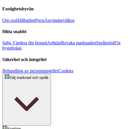
Fastighetsbyrån
Om oss
Hållbarhet
Press
Användarvillkor
Hitta snabbt
Sälja
Värdera din bostad
Artiklar
Bevaka marknaden
Språkstöd
För
byggbolag
Säkerhet och integritet
Behandling av personuppgifter
Cookies
Välj marknad och språk
Sverige