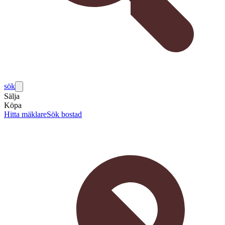
sök
Sälja
Köpa
Hitta mäklare
Sök bostad