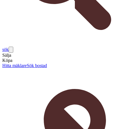
sök
Sälja
Köpa
Hitta mäklare
Sök bostad