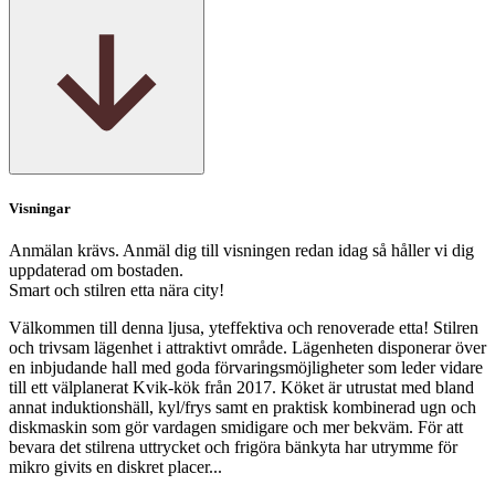
Visningar
Anmälan krävs. Anmäl dig till visningen redan idag så håller vi dig
uppdaterad om bostaden.
Smart och stilren etta nära city!
Välkommen till denna ljusa, yteffektiva och renoverade etta! Stilren
och trivsam lägenhet i attraktivt område. Lägenheten disponerar över
en inbjudande hall med goda förvaringsmöjligheter som leder vidare
till ett välplanerat Kvik-kök från 2017. Köket är utrustat med bland
annat induktionshäll, kyl/frys samt en praktisk kombinerad ugn och
diskmaskin som gör vardagen smidigare och mer bekväm. För att
bevara det stilrena uttrycket och frigöra bänkyta har utrymme för
mikro givits en diskret placer...