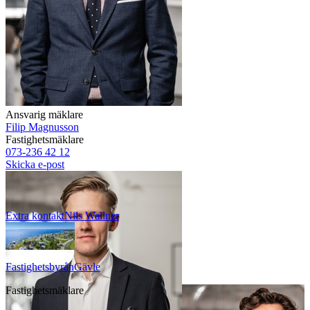
Ansvarig mäklare
Filip Magnusson
Fastighetsmäklare
073-236 42 12
Skicka e-post
Extra kontakt
Nils
Wallner
Fastighetsbyrån
Gävle
Fastighetsmäklare