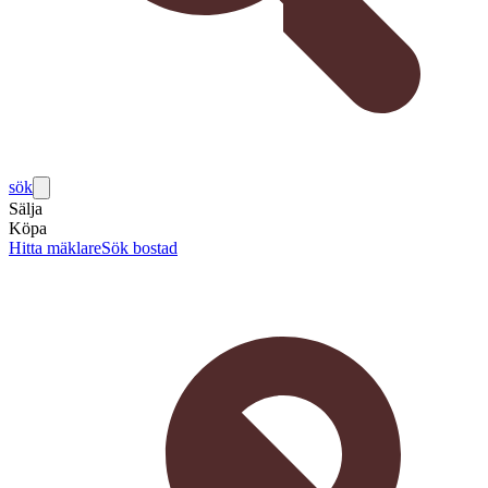
sök
Sälja
Köpa
Hitta mäklare
Sök bostad