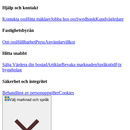
Hjälp och kontakt
Kontakta oss
Hitta mäklare
Jobba hos oss
Swedbank
Kundvägledare
Fastighetsbyrån
Om oss
Hållbarhet
Press
Användarvillkor
Hitta snabbt
Sälja
Värdera din bostad
Artiklar
Bevaka marknaden
Språkstöd
För
byggbolag
Säkerhet och integritet
Behandling av personuppgifter
Cookies
Välj marknad och språk