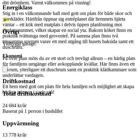
ditt drömhem. Varmt välkommen på visning!
Energiklass
Stig in i en välkomnande hall med gott om plats för både skor och
ytterkläder. Härifrån öppnar sig entréplanet där hemmets hjärta
väntar – ett kök med matplats i delvis öppen planlösning mot
vardagsrummet, vilket skapar en social yta. Bakom köket finns en
Övrigt
praktisk tvättstuga med groventré. På samma plan finns två
trivsamma sovrum varav ett med utgång till husets baksida samt ett
Vidbyggt garage.
duschrum.
Ekonomi
På övre plan möts du av ett stort och trevligt allrum – en härlig plats
för familjens umgänge eller avkopplande kvällar. Här finns även ett
sovrum, ytterligare ett duschrum samt en praktisk klädkammare som
underlättar vardagen.
Driftkostnad
Ett hem med gott om plats för hela familjen och möjlighet att skapa
härliga minnen i varje vrå!
Total driftskostnad
24 684 kr/år
Baserat på 1 person i hushållet
Uppvärmning
13 778 kr/år