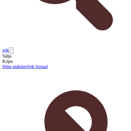
sök
Sälja
Köpa
Hitta mäklare
Sök bostad