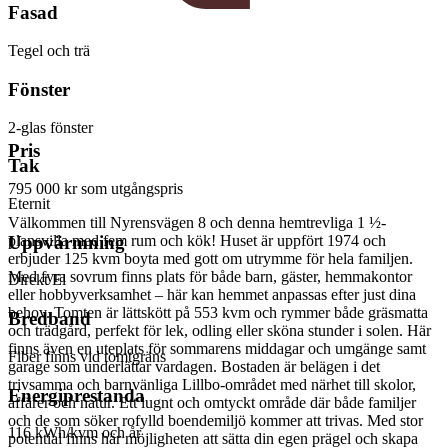
Fasad
Tegel och trä
Fönster
2-glas fönster
Pris
Tak
795 000 kr
som utgångspris
Eternit
Välkommen till Nyrensvägen 8 och denna hemtrevliga 1 ½-
plansvilla med fem rum och kök! Huset är uppfört 1974 och
Uppvärmning
erbjuder 125 kvm boyta med gott om utrymme för hela familjen.
Med fyra sovrum finns plats för både barn, gäster, hemmakontor
Direkt El
eller hobbyverksamhet – här kan hemmet anpassas efter just dina
behov. Tomten är lättskött på 553 kvm och rymmer både gräsmatta
Bredband
och trädgård, perfekt för lek, odling eller sköna stunder i solen. Här
finns även en uteplats för sommarens middagar och umgänge samt
Fiber finns vid tomtgräns
garage som underlättar vardagen. Bostaden är belägen i det
trivsamma och barnvänliga Lillbo-området med närhet till skolor,
Energiprestanda
affärer och natur. Ett lugnt och omtyckt område där både familjer
och de som söker rofylld boendemiljö kommer att trivas. Med stor
116 kWh/kvm och år
potential finns här möjligheten att sätta din egen prägel och skapa