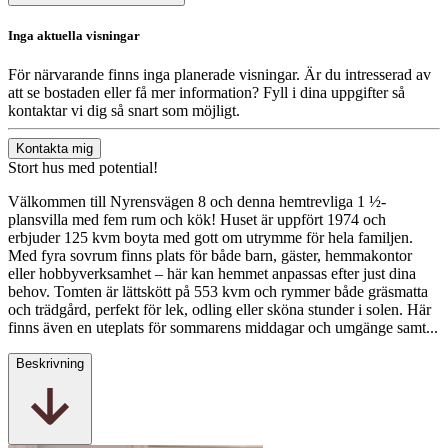
Inga aktuella visningar
För närvarande finns inga planerade visningar. Är du intresserad av
att se bostaden eller få mer information? Fyll i dina uppgifter så
kontaktar vi dig så snart som möjligt.
Kontakta mig
Stort hus med potential!
Välkommen till Nyrensvägen 8 och denna hemtrevliga 1 ½-
plansvilla med fem rum och kök! Huset är uppfört 1974 och
erbjuder 125 kvm boyta med gott om utrymme för hela familjen.
Med fyra sovrum finns plats för både barn, gäster, hemmakontor
eller hobbyverksamhet – här kan hemmet anpassas efter just dina
behov. Tomten är lättskött på 553 kvm och rymmer både gräsmatta
och trädgård, perfekt för lek, odling eller sköna stunder i solen. Här
finns även en uteplats för sommarens middagar och umgänge samt...
Beskrivning