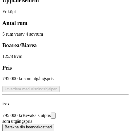
Upplåtelseform
Friköpt
Antal rum
5 rum varav 4 sovrum
Boarea/Biarea
125/8 kvm
Pris
795 000 kr
som utgångspris
Utvärdera med Visningshjälpen
Pris
795 000 kr
Bevaka slutpris
som utgångspris
Beräkna din boendekostnad