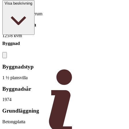
Antal rum
Visa beskrivning
5 rum varav 4 sovrum
Boarea/Biarea
125/8 kvm
Byggnad
Byggnadstyp
1 ½ plansvilla
Byggnadsår
1974
Grundläggning
Betongplatta