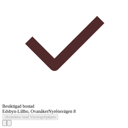
Besiktigad bostad
Edsbyn-Lillbo, Ovanåker
Nyrénsvägen 8
Utvärdera med Visningshjälpen