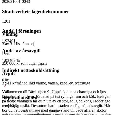
203631001-0043
Skatteverkets lägenhetsnummer
1201
Andel i föreningen
Våning
1,93401
3 av 3. Hiss finns ej
Andel av årsavgift
Pris
1,93402 %
350 000 kr
som utgångspris
Indirekt nettoskuldsättning
Avgift
0 kr
3 941 kr/månad
Inkl värme, vatten, kabel-tv, tvättstuga
Välkommen till Bäckstigen 9! Upptäck denna charmiga och ljusa
lägenhet på 64 kvm, fördelad på två rymliga rum och kök. Belägen
Reparationsfond
på tredje våningen får du njuta av en stor, solig balkong i söderläge
med härlig utsikt. Dessutom har bostaden en låg månadsavgift. Här
13582 kr
bor du i ett centralt läge med gångavstånd till både affärer, skolor
och smidiga kommunikationer, samtidigt som du har nära till vackra