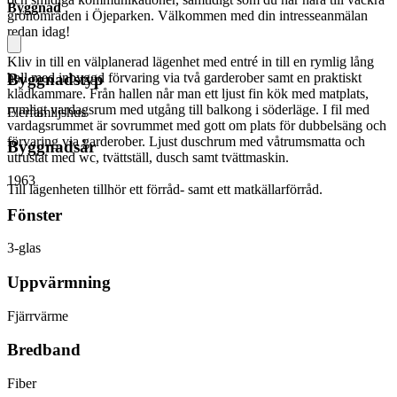
Byggnad
grönområden i Öjeparken. Välkommen med din intresseanmälan
redan idag!
Kliv in till en välplanerad lägenhet med entré in till en rymlig lång
hall med inbyggd förvaring via två garderober samt en praktiskt
Byggnadstyp
klädkammare. Från hallen når man ett ljust fin kök med matplats,
rymligt vardagsrum med utgång till balkong i söderläge. I fil med
Flerfamiljshus
vardagsrummet är sovrummet med gott om plats för dubbelsäng och
förvaring via garderober. Ljust duschrum med våtrumsmatta och
Byggnadsår
utrustat med wc, tvättställ, dusch samt tvättmaskin.
1963
Till lägenheten tillhör ett förråd- samt ett matkällarförråd.
Fönster
3-glas
Uppvärmning
Fjärrvärme
Bredband
Fiber