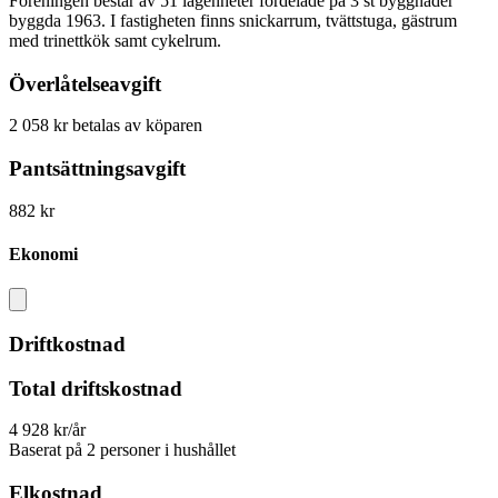
Föreningen består av 51 lägenheter fördelade på 3 st byggnader
byggda 1963. I fastigheten finns snickarrum, tvättstuga, gästrum
med trinettkök samt cykelrum.
Överlåtelseavgift
2 058 kr betalas av köparen
Pantsättningsavgift
882 kr
Ekonomi
Driftkostnad
Total driftskostnad
4 928 kr/år
Baserat på 2 personer i hushållet
Elkostnad