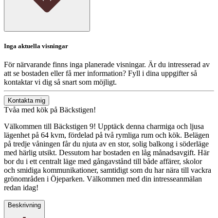
Inga aktuella visningar
För närvarande finns inga planerade visningar. Är du intresserad av
att se bostaden eller få mer information? Fyll i dina uppgifter så
kontaktar vi dig så snart som möjligt.
Kontakta mig
Tvåa med kök på Bäckstigen!
Välkommen till Bäckstigen 9! Upptäck denna charmiga och ljusa
lägenhet på 64 kvm, fördelad på två rymliga rum och kök. Belägen
på tredje våningen får du njuta av en stor, solig balkong i söderläge
med härlig utsikt. Dessutom har bostaden en låg månadsavgift. Här
bor du i ett centralt läge med gångavstånd till både affärer, skolor
och smidiga kommunikationer, samtidigt som du har nära till vackra
grönområden i Öjeparken. Välkommen med din intresseanmälan
redan idag!
Beskrivning