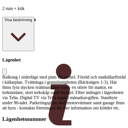
2 rum + kök
Boarea/Biarea
Visa beskrivning
64 kvm
Lägenhet
Balkong i söderläge med plats för möbel. Förråd och matkällarförråd
i källarplan. Tvättstuga i grannfastigheten (Bäckstigen 1-3). Här
finns fyra stycken tvättmaskiner varav en större för mattor, en
torktumlare, stort torkskåp samt mangel. Fiber indraget i lägenheten
via Telia. Digital TV via Telia ingår i månadsavgiften. Stambyte
under 90-talet. Parkeringsplats med motorvärmare samt garage finns
att hyra - kontakta föreningen för mer information om kötider etc.
Lägenhetsnummer