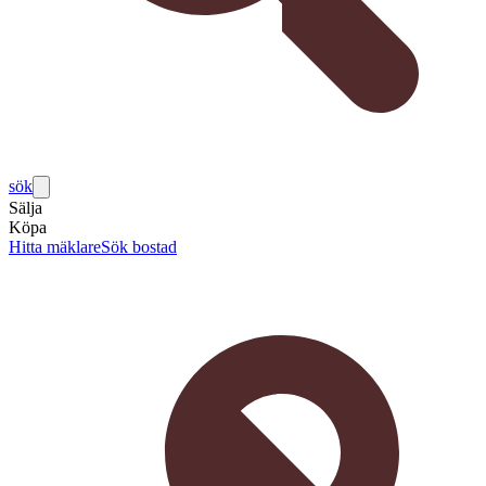
sök
Sälja
Köpa
Hitta mäklare
Sök bostad