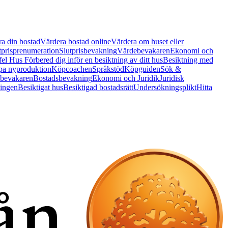
a din bostad
Värdera bostad online
Värdera om huset eller
tprisprenumeration
Slutprisbevakning
Värdebevakaren
Ekonomi och
 fel Hus
Förbered dig inför en besiktning av ditt hus
Besiktning med
a nyproduktion
Köpcoachen
Språkstöd
Köpguiden
Sök &
bevakaren
Bostadsbevakning
Ekonomi och Juridik
Juridisk
ningen
Besiktigat hus
Besiktigad bostadsrätt
Undersökningsplikt
Hitta