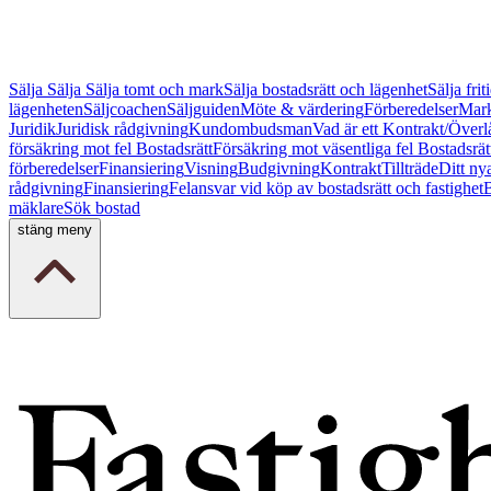
Sälja
Sälja
Sälja tomt och mark
Sälja bostadsrätt och lägenhet
Sälja fri
lägenheten
Säljcoachen
Säljguiden
Möte & värdering
Förberedelser
Mark
Juridik
Juridisk rådgivning
Kundombudsman
Vad är ett Kontrakt/Överl
försäkring mot fel Bostadsrätt
Försäkring mot väsentliga fel Bostadsrät
förberedelser
Finansiering
Visning
Budgivning
Kontrakt
Tillträde
Ditt ny
rådgivning
Finansiering
Felansvar vid köp av bostadsrätt och fastighet
B
mäklare
Sök bostad
stäng meny