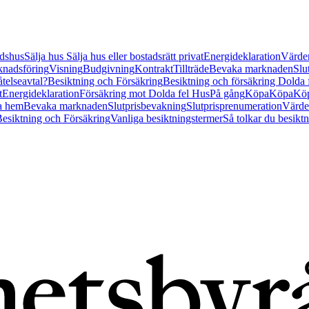
tidshus
Sälja hus
Sälja hus eller bostadsrätt privat
Energideklaration
Värder
nadsföring
Visning
Budgivning
Kontrakt
Tillträde
Bevaka marknaden
Slu
åtelseavtal?
Besiktning och Försäkring
Besiktning och försäkring Dolda
t
Energideklaration
Försäkring mot Dolda fel Hus
På gång
Köpa
Köpa
Köp
a hem
Bevaka marknaden
Slutprisbevakning
Slutprisprenumeration
Värde
esiktning och Försäkring
Vanliga besiktningstermer
Så tolkar du besikt