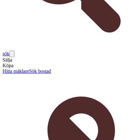
sök
Sälja
Köpa
Hitta mäklare
Sök bostad