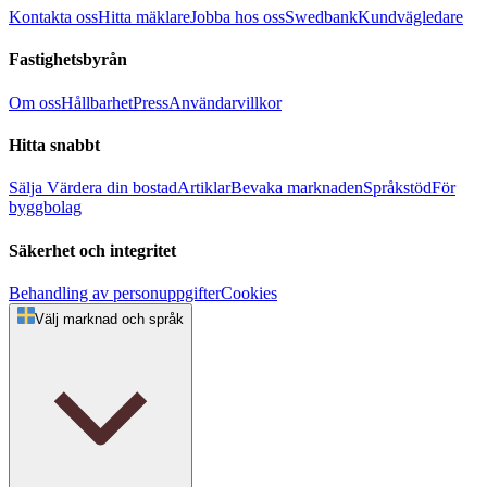
Kontakta oss
Hitta mäklare
Jobba hos oss
Swedbank
Kundvägledare
Fastighetsbyrån
Om oss
Hållbarhet
Press
Användarvillkor
Hitta snabbt
Sälja
Värdera din bostad
Artiklar
Bevaka marknaden
Språkstöd
För
byggbolag
Säkerhet och integritet
Behandling av personuppgifter
Cookies
Välj marknad och språk