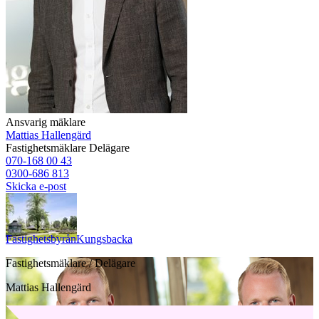
Ansvarig mäklare
Mattias Hallengärd
Fastighetsmäklare
Delägare
070-168 00 43
0300-686 813
Skicka e-post
Fastighetsbyrån
Kungsbacka
Fastighetsmäklare / Delägare
Mattias Hallengärd