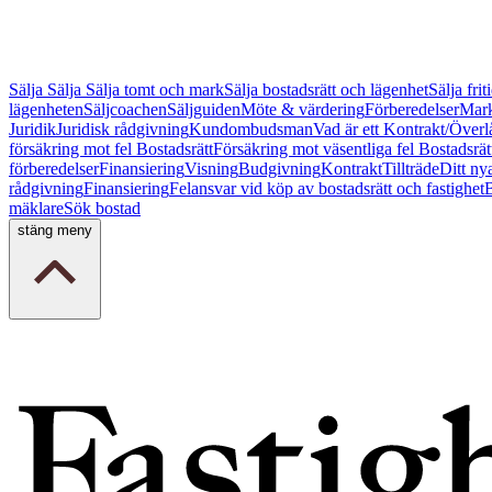
Sälja
Sälja
Sälja tomt och mark
Sälja bostadsrätt och lägenhet
Sälja fri
lägenheten
Säljcoachen
Säljguiden
Möte & värdering
Förberedelser
Mark
Juridik
Juridisk rådgivning
Kundombudsman
Vad är ett Kontrakt/Överl
försäkring mot fel Bostadsrätt
Försäkring mot väsentliga fel Bostadsrät
förberedelser
Finansiering
Visning
Budgivning
Kontrakt
Tillträde
Ditt ny
rådgivning
Finansiering
Felansvar vid köp av bostadsrätt och fastighet
B
mäklare
Sök bostad
stäng meny