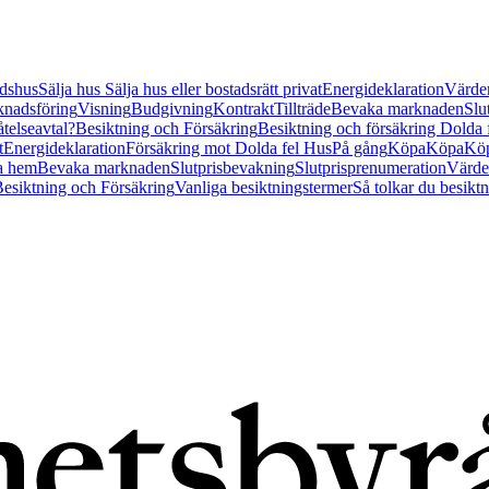
tidshus
Sälja hus
Sälja hus eller bostadsrätt privat
Energideklaration
Värder
nadsföring
Visning
Budgivning
Kontrakt
Tillträde
Bevaka marknaden
Slu
åtelseavtal?
Besiktning och Försäkring
Besiktning och försäkring Dolda
t
Energideklaration
Försäkring mot Dolda fel Hus
På gång
Köpa
Köpa
Köp
a hem
Bevaka marknaden
Slutprisbevakning
Slutprisprenumeration
Värde
esiktning och Försäkring
Vanliga besiktningstermer
Så tolkar du besikt