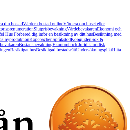
a din bostad
Värdera bostad online
Värdera om huset eller
tprisprenumeration
Slutprisbevakning
Värdebevakaren
Ekonomi och
 fel Hus
Förbered dig inför en besiktning av ditt hus
Besiktning med
a nyproduktion
Köpcoachen
Språkstöd
Köpguiden
Sök &
bevakaren
Bostadsbevakning
Ekonomi och Juridik
Juridisk
ningen
Besiktigat hus
Besiktigad bostadsrätt
Undersökningsplikt
Hitta